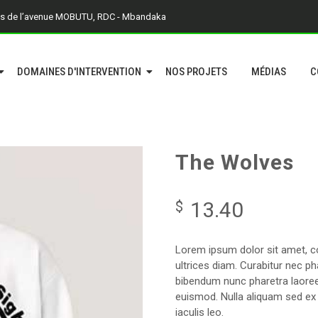
is de l’avenue MOBUTU, RDC - Mbandaka
DOMAINES D'INTERVENTION
NOS PROJETS
MÉDIAS
C
The Wolves
13.40
$
Lorem ipsum dolor sit amet, co
ultrices diam. Curabitur nec p
bibendum nunc pharetra laoree
euismod. Nulla aliquam sed ex e
iaculis leo.