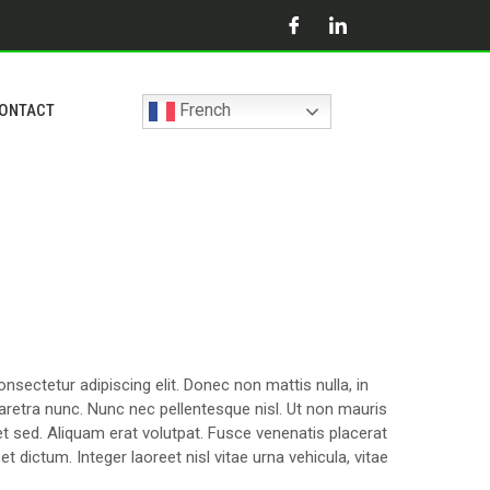
French
ONTACT
nsectetur adipiscing elit. Donec non mattis nulla, in
haretra nunc. Nunc nec pellentesque nisl. Ut non mauris
t sed. Aliquam erat volutpat. Fusce venenatis placerat
t dictum. Integer laoreet nisl vitae urna vehicula, vitae