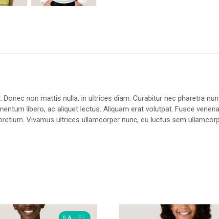
. Donec non mattis nulla, in ultrices diam. Curabitur nec pharetra n
entum libero, ac aliquet lectus. Aliquam erat volutpat. Fusce venena
 leo pretium. Vivamus ultrices ullamcorper nunc, eu luctus sem ullamco
SALE!