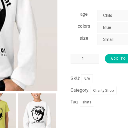
age
colors
size
ADD TO
SKU:
N/A
Category:
Charity Shop
Tag:
shirts