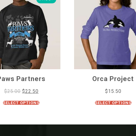
Paws Partners
Orca Project
$
25.00
$
22.50
$
15.50
SELECT OPTIONS
SELECT OPTIONS