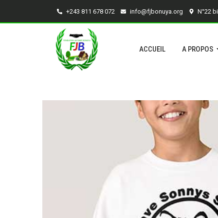
+243 811 678 072
info@fjbonuya.org
N°22 b
ACCUEIL
A PROPOS