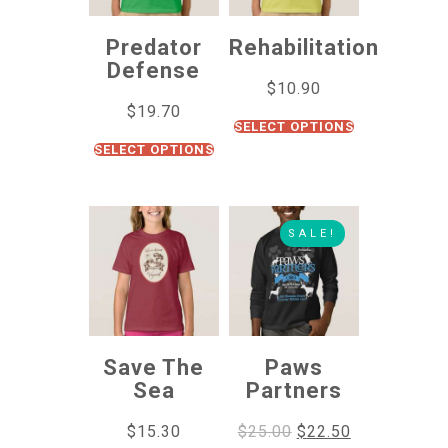
Predator
Rehabilitation
Defense
$
10.90
$
19.70
SELECT OPTIONS
SELECT OPTIONS
SALE!
Save The
Paws
Sea
Partners
$
15.30
$
25.00
$
22.50