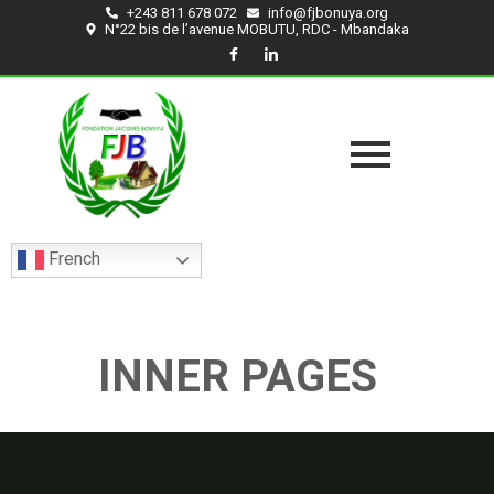
+243 811 678 072
info@fjbonuya.org
N°22 bis de l’avenue MOBUTU, RDC - Mbandaka
French
INNER PAGES