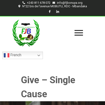
+243 811 678 072
info@fjbonuya.org
N°22 bis de l’avenue MOBUTU, RDC - Mbandaka
French
Give – Single
Cause