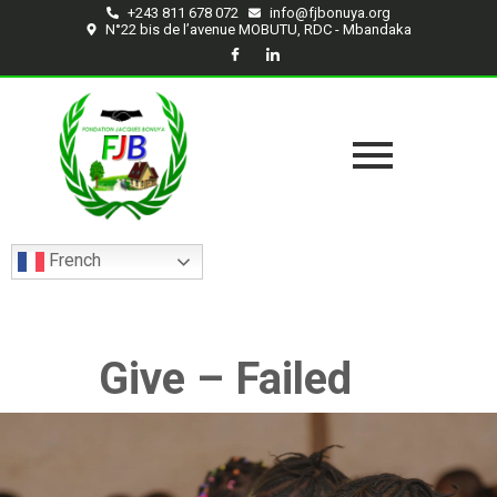
+243 811 678 072
info@fjbonuya.org
N°22 bis de l’avenue MOBUTU, RDC - Mbandaka
French
Give – Failed