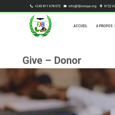
+243 811 678 072
info@fjbonuya.org
N°22 b
ACCUEIL
A PROPOS
Give – Donor