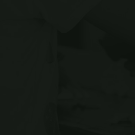
14 MAR
New Services
Phasellus enim libero, blandit
vel sapien vitae, condimentum
ultricies magna et. Quisque
euismod orci utet.
EN SAVOIR PLUS