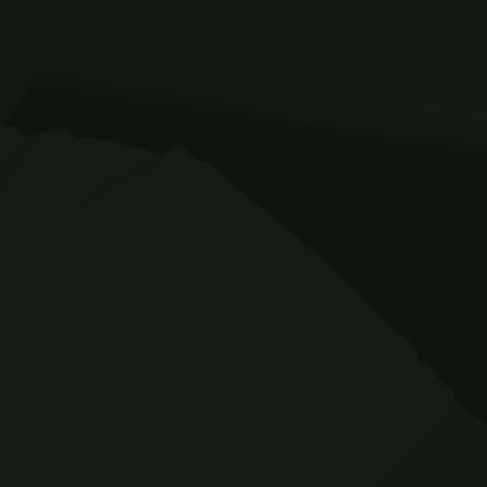
vel sapien vitae, condimentum
ultricies magna et. Quisque
euismod orci utet.
EN SAVOIR PLUS