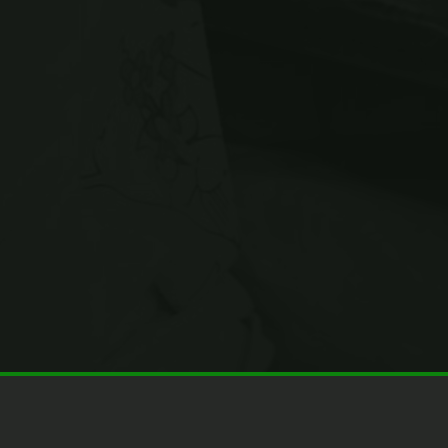
14 MAR
Latest Event
Phasellus enim libero, blandit
vel sapien vitae, condimentum
ultricies magna et. Quisque
euismod orci.
EN SAVOIR PLUS